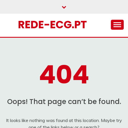
Skip
to
content
REDE-ECG.PT
404
Oops! That page can’t be found.
It looks like nothing was found at this location. Maybe try
one of the links below or a search?