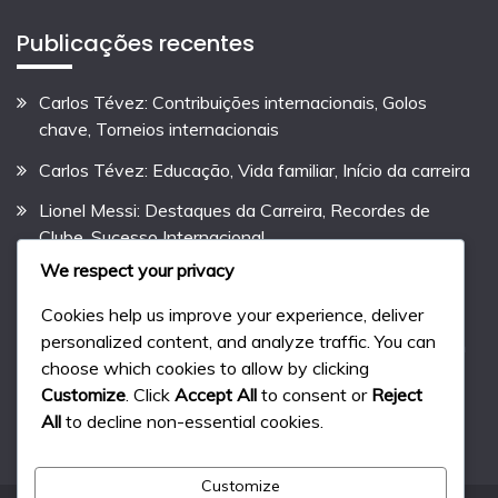
Publicações recentes
Carlos Tévez: Contribuições internacionais, Golos
chave, Torneios internacionais
Carlos Tévez: Educação, Vida familiar, Início da carreira
Lionel Messi: Destaques da Carreira, Recordes de
Clube, Sucesso Internacional
We respect your privacy
Diego Maradona: Destaques da Carreira, Conquistas
em Clubes, Momentos Icónicos
Cookies help us improve your experience, deliver
personalized content, and analyze traffic. You can
Gonzalo Higuaín: Destaques da Carreira, Sucessos em
choose which cookies to allow by clicking
Clubes, Marcos Internacionais
Customize
. Click
Accept All
to consent or
Reject
All
to decline non-essential cookies.
Customize