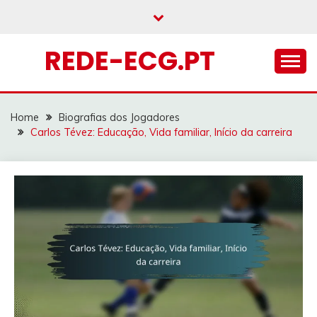
Skip
to
content
REDE-ECG.PT
Home
Biografias dos Jogadores
Carlos Tévez: Educação, Vida familiar, Início da carreira