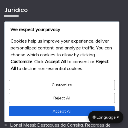
Jurídico
Nossa história
We respect your privacy
Preferências de cookies
Cookies help us improve your experience, deliver
Política de privacidade
personalized content, and analyze traffic. You can
choose which cookies to allow by clicking
Acordo do usuário
Customize
. Click
Accept All
to consent or
Reject
Contate-nos
All
to decline non-essential cookies.
Publicações recentes
Customize
Carlos Tévez: Contribuições internacionais, Golos
Reject All
chave, Torneios internacionais
Accept All
Carlos Tévez: Educação, Vida familiar, Início da carreira
🌐 Language ▾
Lionel Messi: Destaques da Carreira, Recordes de