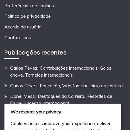
Preferências de cookies
Política de privacidade
Acordo do usuário
Contate-nos
Publicações recentes
Carlos Tévez: Contribuições internacionais, Golos
chave, Torneios internacionais
Carlos Tévez: Educação, Vida familiar, Início da carreira
Lionel Messi: Destaques da Carreira, Recordes de
Clube, Sucesso Internacional
We respect your privacy
Diego Maradona: Destaques da Carreira, Conquistas
em Clubes, Momentos Icónicos
Cookies help us improve your experience, deliver