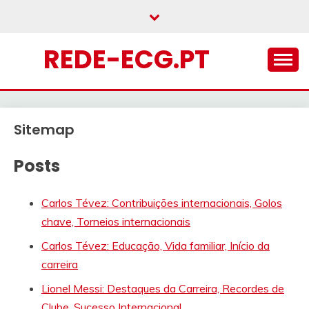
Skip
to
content
REDE-ECG.PT
Sitemap
Posts
Carlos Tévez: Contribuições internacionais, Golos
chave, Torneios internacionais
Carlos Tévez: Educação, Vida familiar, Início da
carreira
Lionel Messi: Destaques da Carreira, Recordes de
Clube, Sucesso Internacional