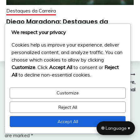
Destaques da Carreira
Diego Maradona: Destaques da
Carreira, Conquistas em Clubes,
We respect your privacy
Momentos Icónicos
Cookies help us improve your experience, deliver
03/03/2026
Diego Marquez
personalized content, and analyze traffic. You can
choose which cookies to allow by clicking
Customize
. Click
Accept All
to consent or
Reject
Post
Next:
All
to decline non-essential cookies.
Fernando Gago: Contribuições internacionais, Jogos-chave,
navigation
Carreira internacional
Customize
Reject All
Leave a Reply
Accept All
Your email address will not be published.
Required fields
🌐 Language ▾
are marked
*