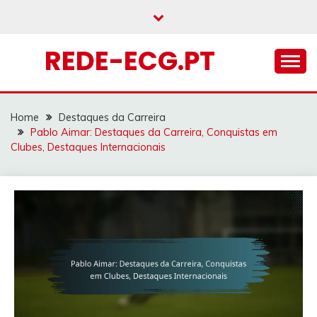
Skip
to
content
REDE-ECG.PT
Home
Destaques da Carreira
Pablo Aimar: Destaques da Carreira, Conquistas em
Clubes, Destaques Internacionais