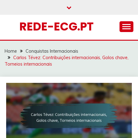
Skip
to
content
REDE-ECG.PT
Home
Conquistas Internacionais
Carlos Tévez: Contribuições internacionais, Golos chave,
Torneios internacionais