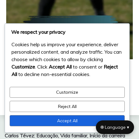
We respect your privacy
Cookies help us improve your experience, deliver
personalized content, and analyze traffic. You can
choose which cookies to allow by clicking
Conquistas Internacionais
Customize
. Click
Accept All
to consent or
Reject
All
to decline non-essential cookies.
Gabriel Batistuta: Registos
internacionais, contribuições na Copa
América, golos na Copa do Mundo
Customize
25/02/2026
Diego Marquez
Reject All
Accept All
🌐 Language ▾
Post
Previous:
Carlos Tévez: Educação, Vida familiar, Início da carreira